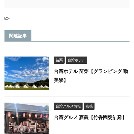
-
関連記事
苗栗
台湾ホテル
台湾ホテル 苗栗【グランピング 勤
美學】
台湾グルメ情報
嘉義
台湾グルメ 嘉義【竹香園甕缸雞】