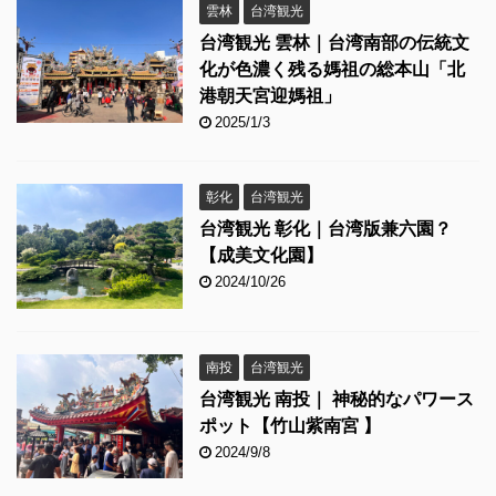
雲林
台湾観光
台湾観光 雲林｜台湾南部の伝統文
化が色濃く残る媽祖の総本山「北
港朝天宮迎媽祖」
2025/1/3
彰化
台湾観光
台湾観光 彰化｜台湾版兼六園？
【成美文化園】
2024/10/26
南投
台湾観光
台湾観光 南投｜ 神秘的なパワース
ポット【竹山紫南宮 】
2024/9/8