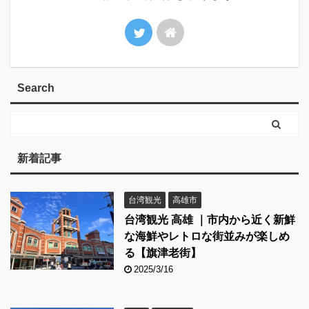
Search
新着記事
台湾観光
高雄市
台湾観光 高雄 ｜市内から近く新鮮
な海鮮やレトロな街並みが楽しめ
る【旗津老街】
2025/3/16