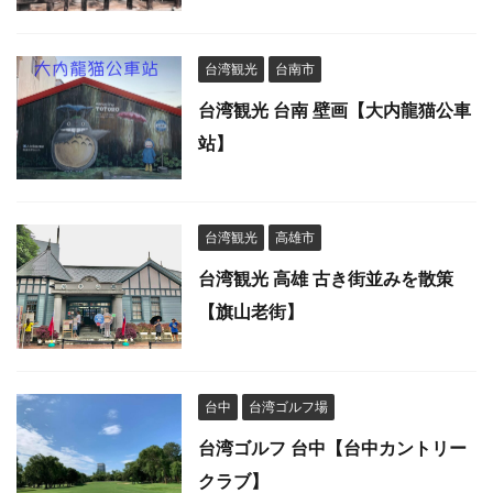
台湾観光
台南市
台湾観光 台南 壁画【大内龍猫公車
站】
台湾観光
高雄市
台湾観光 高雄 古き街並みを散策
【旗山老街】
台中
台湾ゴルフ場
台湾ゴルフ 台中【台中カントリー
クラブ】