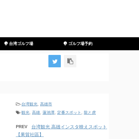
台湾ゴルフ場
ゴルフ場予約
-
台湾観光
,
高雄市
-
観光
,
高雄
,
蓮池潭
,
定番スポット
,
龍と虎
PREV
台湾観光 高雄インスタ映えスポット
【果貿社區】