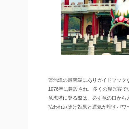
蓮池潭の最南端にありガイドブック
1976年に建設され、多くの観光客
竜虎塔に登る際は、必ず竜の口から
払われ厄除け効果と運気が増すパワ