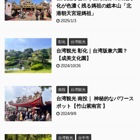
化が色濃く残る媽祖の総本山「北
港朝天宮迎媽祖」
2025/1/3
彰化
台湾観光
台湾観光 彰化｜台湾版兼六園？
【成美文化園】
2024/10/26
南投
台湾観光
台湾観光 南投｜ 神秘的なパワース
ポット【竹山紫南宮 】
2024/9/8
台湾観光
台中市