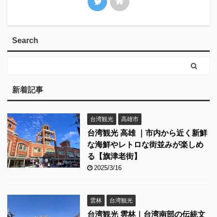
Search
新着記事
台湾観光
高雄市
台湾観光 高雄 ｜市内から近く新鮮
な海鮮やレトロな街並みが楽しめ
る【旗津老街】
2025/3/16
雲林
台湾観光
台湾観光 雲林｜台湾南部の伝統文