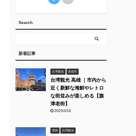
Search
新着記事
台湾観光
高雄市
台湾観光 高雄 ｜市内から
近く新鮮な海鮮やレトロ
な街並みが楽しめる【旗
津老街】
2025/3/16
雲林
台湾観光