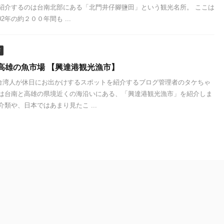
日紹介するのは台南北部にある「北門井仔腳鹽田」という観光名所。 ここは
02年の約２００年間も ...
市
高雄の魚市場 【興達港観光漁市】
台湾人が休日にお出かけするスポットを紹介するブログ管理者のタケちゃ
回は台南と高雄の県境近くの海沿いにある、「興達港観光漁市」を紹介しま
介類や、日本ではあまり見たこ ...