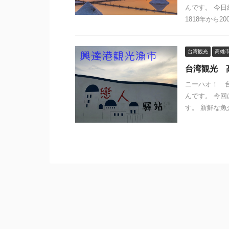
んです。 今
1818年から20
台湾観光
高雄
台湾観光 
ニーハオ！ 
んです。 今
す。 新鮮な魚