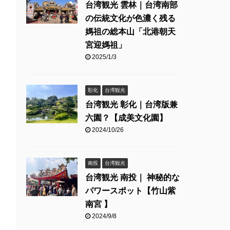
台湾観光 雲林｜台湾南部
の伝統文化が色濃く残る
媽祖の総本山「北港朝天
宮迎媽祖」
2025/1/3
彰化
台湾観光
台湾観光 彰化｜台湾版兼
六園？【成美文化園】
2024/10/26
南投
台湾観光
台湾観光 南投｜ 神秘的な
パワースポット【竹山紫
南宮 】
2024/9/8