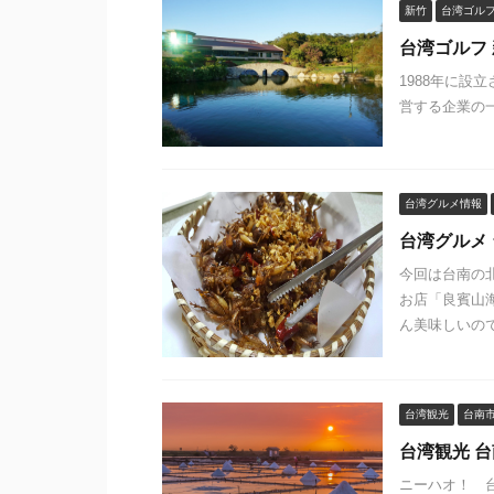
新竹
台湾ゴル
台湾ゴルフ
1988年に設立され
営する企業の一
台湾グルメ情報
台湾グルメ
今回は台南の
お店「良賓山
ん美味しいので
台湾観光
台南
台湾観光 
ニーハオ！ 