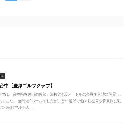
フ場
 台中【豊原ゴルフクラブ】
ラブは、台中県豊原市の東部、海抜約400メートルの公羅平台地に位置し、
されました。 当時は9ホールでしたが、台中近郊で働く駐在員や青泉崗に駐
人の米軍駐屯地の人 ...