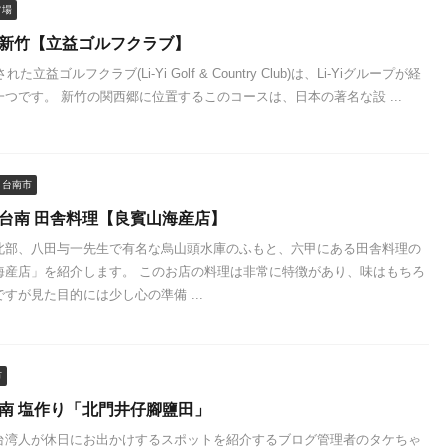
フ場
 新竹【立益ゴルフクラブ】
た立益ゴルフクラブ(Li-Yi Golf & Country Club)は、Li-Yiグループが経
つです。 新竹の関西郷に位置するこのコースは、日本の著名な設 ...
台南市
 台南 田舎料理【良賓山海産店】
北部、八田与一先生で有名な烏山頭水庫のふもと、六甲にある田舎料理の
海産店」を紹介します。 このお店の料理は非常に特徴があり、味はもちろ
すが見た目的には少し心の準備 ...
市
台南 塩作り「北門井仔腳鹽田」
台湾人が休日にお出かけするスポットを紹介するブログ管理者のタケちゃ