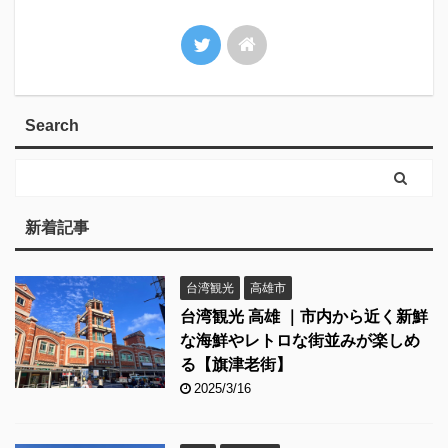
Search
新着記事
台湾観光
高雄市
台湾観光 高雄 ｜市内から近く新鮮
な海鮮やレトロな街並みが楽しめ
る【旗津老街】
2025/3/16