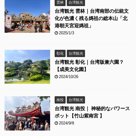
雲林
台湾観光
台湾観光 雲林｜台湾南部の伝統文
化が色濃く残る媽祖の総本山「北
港朝天宮迎媽祖」
2025/1/3
彰化
台湾観光
台湾観光 彰化｜台湾版兼六園？
【成美文化園】
2024/10/26
南投
台湾観光
台湾観光 南投｜ 神秘的なパワース
ポット【竹山紫南宮 】
2024/9/8