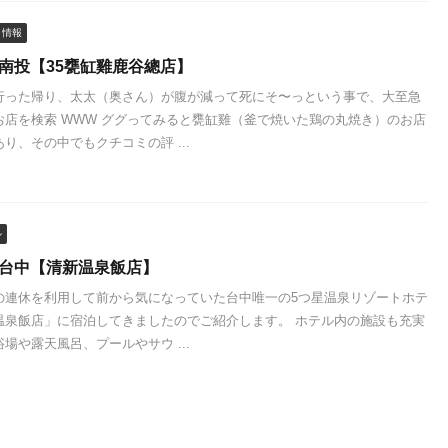
メ情報
 南投【35甕缸雞鹿谷總店】
行った帰り、太太（奥さん）が腹が減って死にそ〜っという事で、大至急
お店を検索 WWW ググってみると甕缸雞（釜で焼いた鶏の丸焼き）のお店
り、その中でもクチコミの評 ...
ル
 台中【清新温泉飯店】
の連休を利用して前から気になっていた台中唯一の5つ星温泉リゾートホテ
温泉飯店」に宿泊してきましたのでご紹介します。 ホテル内の施設も充実
場や露天風呂、プールやサウ ...