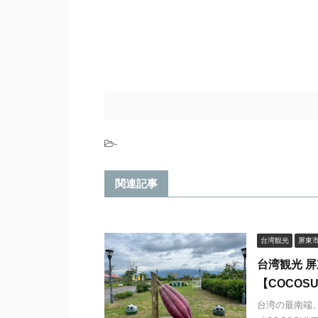
-
関連記事
台湾観光
屏東
台湾観光 
【COCOS
台湾の最南端、