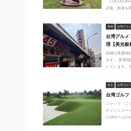
「COCOSU
試食、軽食を取
高雄
台湾グル
台湾グルメ
理【美光粄
高雄の美濃地
ます。 美濃
いています。台
台北
台湾ゴル
台湾ゴルフ 台
ジャック・ニ
ナメントコース
の18ホールの