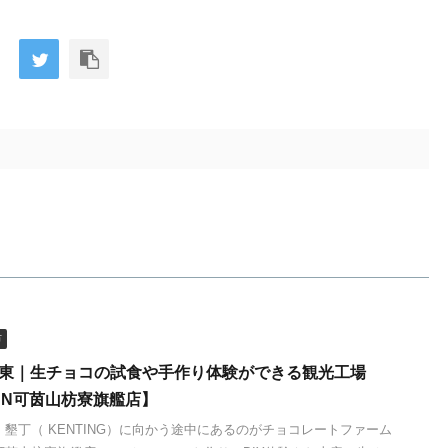
市
屏東｜生チョコの試食や手作り体験ができる観光工場
UN可茵山枋寮旗艦店】
墾丁（ KENTING）に向かう途中にあるのがチョコレートファーム