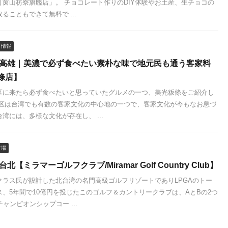
N可茵山枋寮旗艦店」。 チョコレート作りのDIY体験やお土産、生チョコの
ることもできて無料で ...
メ情報
 高雄｜美濃で必ず食べたい素朴な味で地元民も通う客家料
條店】
区に来たら必ず食べたいと思っていたグルメの一つ、美光粄條をご紹介し
地区は台湾でも有数の客家文化の中心地の一つで、客家文化が今もなお息づ
湾には、多様な文化が存在し、 ...
フ場
北【ミラマーゴルフクラブ/Miramar Golf Country Club】
クラス氏が設計した北台湾の名門高級ゴルフリゾートでありLPGAのトー
、5年間で10億円を投じたこのゴルフ＆カントリークラブは、AとBの2つ
チャンピオンシップコー ...