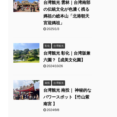
台湾観光 雲林｜台湾南部
の伝統文化が色濃く残る
媽祖の総本山「北港朝天
宮迎媽祖」
2025/1/3
彰化
台湾観光
台湾観光 彰化｜台湾版兼
六園？【成美文化園】
2024/10/26
南投
台湾観光
台湾観光 南投｜ 神秘的な
パワースポット【竹山紫
南宮 】
2024/9/8