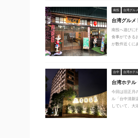
南投
台湾グル
台湾グルメ
南投へ遊びに
食事ができる
が数件近くにあ
台中
台湾ホテ
台湾ホテル
今回は旧正月
ル「台中清新
していて、大浴