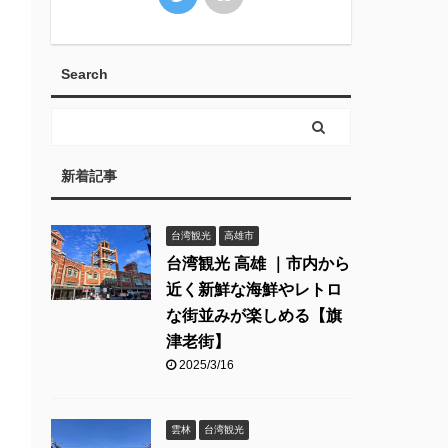
Search
新着記事
台湾観光
高雄市
台湾観光 高雄 ｜市内から
近く新鮮な海鮮やレトロ
な街並みが楽しめる【旗
津老街】
2025/3/16
雲林
台湾観光