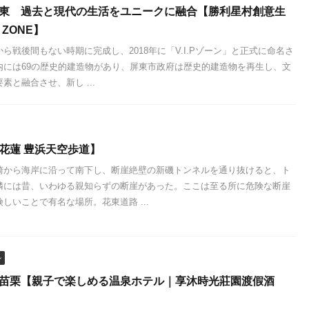
屏東 過去と現代の生活をユニークに融合【勝利星村創意生
P ZONE】
ら戦後間もない時期に完成し、2018年に「V.I.Pゾーン」と正式に命名さ
内には69の歴史的建造物があり、屏東市政府は歴史的建造物を再生し、文
素と融合させ、新し ...
【花蓮 豊浜天空歩道】
崎から海岸に沿って南下し、断崖絶壁の新磯トンネルを通り抜けると、ト
隣には昔、いわゆる親知らずの断崖があった。ここは至る所に危険な断崖
しいことで有名な場所。花東道路 ...
ル
 苗栗【親子で楽しめる温泉ホテル｜享沐時光莊園渡假酒