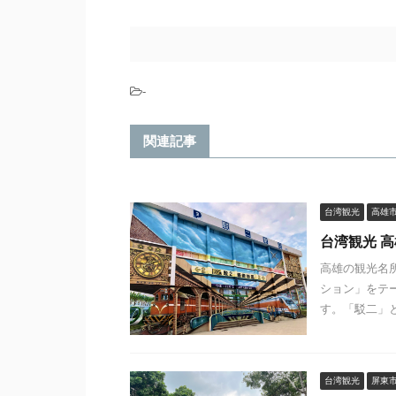
-
関連記事
台湾観光
高雄
台湾観光 
高雄の観光名
ション」をテ
す。「駁二」と
台湾観光
屏東