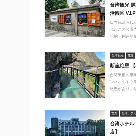
台湾観光 
活園区 V.I.
日本統治時代か
れたこの公園
化的・創造的要
台湾観光
花蓮
断崖絶壁 
台湾東部の磯
ンネルのすぐ
絶壁があり、険
苗栗
台湾ホテ
台湾ホテル
店】