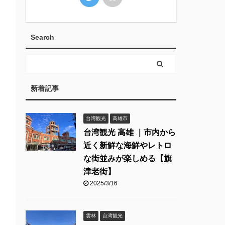
Search
新着記事
台湾観光
高雄市
台湾観光 高雄 ｜市内から
近く新鮮な海鮮やレトロ
な街並みが楽しめる【旗
津老街】
2025/3/16
雲林
台湾観光