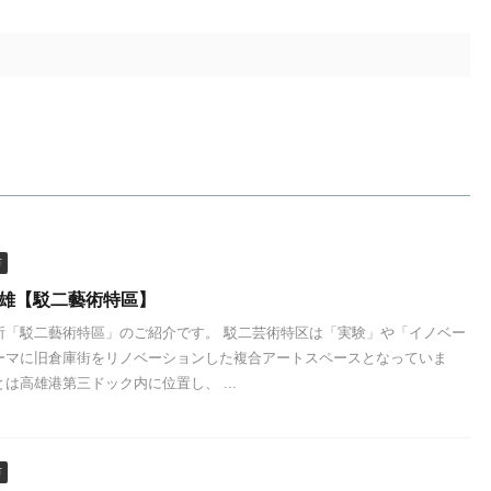
市
高雄【駁二藝術特區】
所「駁二藝術特區」のご紹介です。 駁二芸術特区は「実験」や「イノベー
ーマに旧倉庫街をリノベーションした複合アートスペースとなっていま
は高雄港第三ドック内に位置し、 ...
市