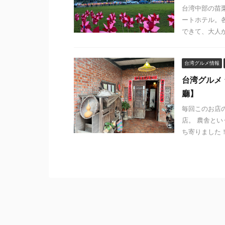
台湾中部の苗
ートホテル。
できて、大人か
台湾グルメ情報
台湾グルメ
廳】
毎回このお店
店。 農舎と
ち寄りました！