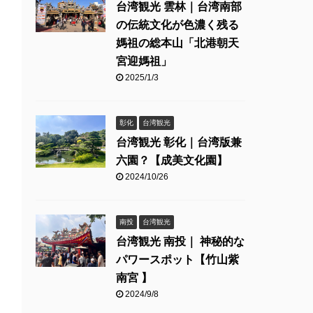
台湾観光 雲林｜台湾南部
の伝統文化が色濃く残る
媽祖の総本山「北港朝天
宮迎媽祖」
2025/1/3
彰化
台湾観光
台湾観光 彰化｜台湾版兼
六園？【成美文化園】
2024/10/26
南投
台湾観光
台湾観光 南投｜ 神秘的な
パワースポット【竹山紫
南宮 】
2024/9/8