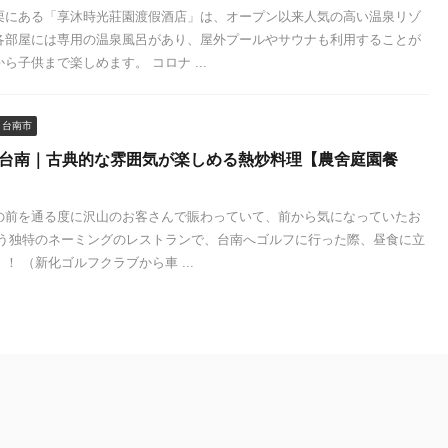
栗にある「享沐時光莊園渡假酒店」は、オープン以来人気の高い温泉リゾ
各部屋には専用の温泉風呂があり、屋外プールやサウナも利用することが
ら子供まで楽しめます。 コロナ ...
台南市
 台南｜古典的な雰囲気が楽しめる熱炒料理【農舍庭園餐
の前を通る度に沢山のお客さんで賑わっていて、前から気になっていたお
いう独特のネーミングのレストランで、台南へゴルフに行った際、昼食に立
！ （新化ゴルフクラブから車 ...