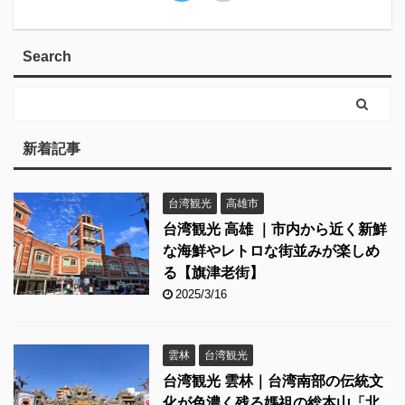
Search
新着記事
台湾観光
高雄市
台湾観光 高雄 ｜市内から近く新鮮
な海鮮やレトロな街並みが楽しめ
る【旗津老街】
2025/3/16
雲林
台湾観光
台湾観光 雲林｜台湾南部の伝統文
化が色濃く残る媽祖の総本山「北