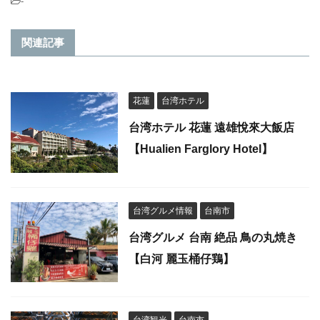
-
関連記事
花蓮
台湾ホテル
台湾ホテル 花蓮 遠雄悅來大飯店
【Hualien Farglory Hotel】
台湾グルメ情報
台南市
台湾グルメ 台南 絶品 鳥の丸焼き
【白河 麗玉桶仔鶏】