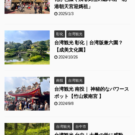
港朝天宮迎媽祖」
2025/1/3
彰化
台湾観光
台湾観光 彰化｜台湾版兼六園？
【成美文化園】
2024/10/26
南投
台湾観光
台湾観光 南投｜ 神秘的なパワース
ポット【竹山紫南宮 】
2024/9/8
台湾観光
台中市