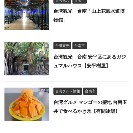
台湾観光
台南市
台湾観光 台南「山上花園水道博
物館」
台湾観光
台南市
台湾観光 台南 安平区にあるガジ
ュマルハウス【安平樹屋】
台湾グルメ情報
台南市
台湾グルメ マンゴーの聖地 台南玉
井で食べるかき氷【有間冰舖】