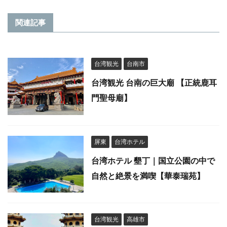
関連記事
台湾観光
台南市
台湾観光 台南の巨大廟 【正統鹿耳
門聖母廟】
屏東
台湾ホテル
台湾ホテル 墾丁｜国立公園の中で
自然と絶景を満喫【華泰瑞苑】
台湾観光
高雄市