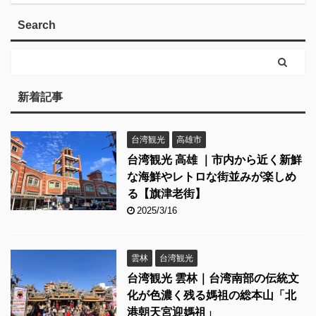
Search
新着記事
台湾観光
高雄市
台湾観光 高雄 ｜市内から近く新鮮
な海鮮やレトロな街並みが楽しめ
る【旗津老街】
2025/3/16
雲林
台湾観光
台湾観光 雲林｜台湾南部の伝統文
化が色濃く残る媽祖の総本山「北
港朝天宮迎媽祖」