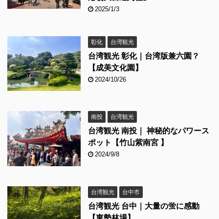
2025/1/3
彰化
台湾観光
台湾観光 彰化｜台湾版兼六園？
【成美文化園】
2024/10/26
南投
台湾観光
台湾観光 南投｜ 神秘的なパワース
ポット【竹山紫南宮 】
2024/9/8
台湾観光
台中市
台湾観光 台中｜大量の蛍に感動
【東勢林場】