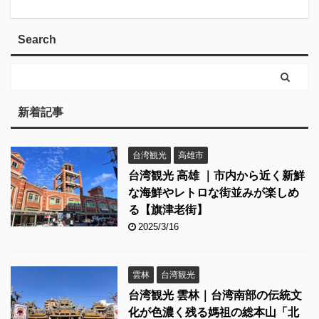
Search
新着記事
台湾観光
高雄市
台湾観光 高雄 ｜市内から近く新鮮
な海鮮やレトロな街並みが楽しめ
る【旗津老街】
2025/3/16
雲林
台湾観光
台湾観光 雲林｜台湾南部の伝統文
化が色濃く残る媽祖の総本山「北