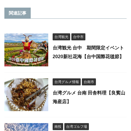
関連記事
台湾観光
台中市
台湾観光 台中 期間限定イベント
2020新社花海【台中国際花毯節】
台湾グルメ情報
台南市
台湾グルメ 台南 田舎料理【良賓山
海産店】
南投
台湾ゴルフ場