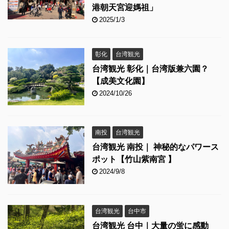
港朝天宮迎媽祖」
2025/1/3
彰化
台湾観光
台湾観光 彰化｜台湾版兼六園？
【成美文化園】
2024/10/26
南投
台湾観光
台湾観光 南投｜ 神秘的なパワース
ポット【竹山紫南宮 】
2024/9/8
台湾観光
台中市
台湾観光 台中｜大量の蛍に感動