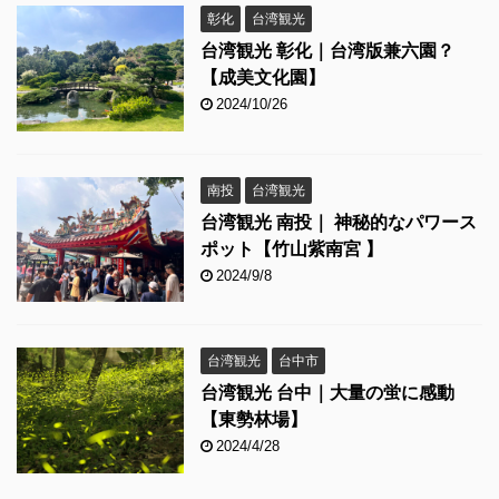
彰化
台湾観光
台湾観光 彰化｜台湾版兼六園？
【成美文化園】
2024/10/26
南投
台湾観光
台湾観光 南投｜ 神秘的なパワース
ポット【竹山紫南宮 】
2024/9/8
台湾観光
台中市
台湾観光 台中｜大量の蛍に感動
【東勢林場】
2024/4/28