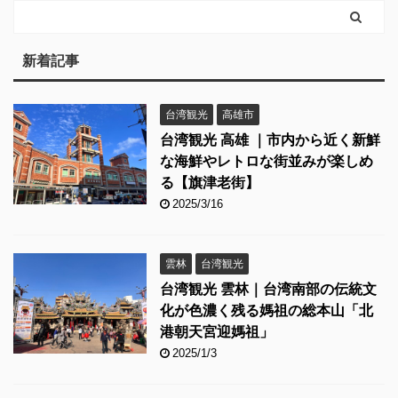
新着記事
台湾観光
高雄市
台湾観光 高雄 ｜市内から近く新鮮
な海鮮やレトロな街並みが楽しめ
る【旗津老街】
2025/3/16
雲林
台湾観光
台湾観光 雲林｜台湾南部の伝統文
化が色濃く残る媽祖の総本山「北
港朝天宮迎媽祖」
2025/1/3