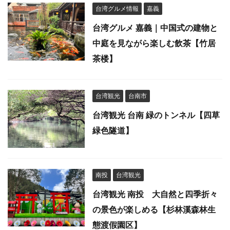
台湾グルメ情報
嘉義
台湾グルメ 嘉義｜中国式の建物と
中庭を見ながら楽しむ飲茶【竹居
茶楼】
台湾観光
台南市
台湾観光 台南 緑のトンネル【四草
緑色隧道】
南投
台湾観光
台湾観光 南投 大自然と四季折々
の景色が楽しめる【杉林溪森林生
態渡假園区】