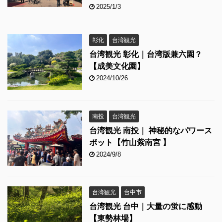
2025/1/3
彰化
台湾観光
台湾観光 彰化｜台湾版兼六園？
【成美文化園】
2024/10/26
南投
台湾観光
台湾観光 南投｜ 神秘的なパワース
ポット【竹山紫南宮 】
2024/9/8
台湾観光
台中市
台湾観光 台中｜大量の蛍に感動
【東勢林場】