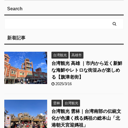
Search
新着記事
台湾観光
高雄市
台湾観光 高雄 ｜市内から近く新鮮
な海鮮やレトロな街並みが楽しめ
る【旗津老街】
2025/3/16
雲林
台湾観光
台湾観光 雲林｜台湾南部の伝統文
化が色濃く残る媽祖の総本山「北
港朝天宮迎媽祖」