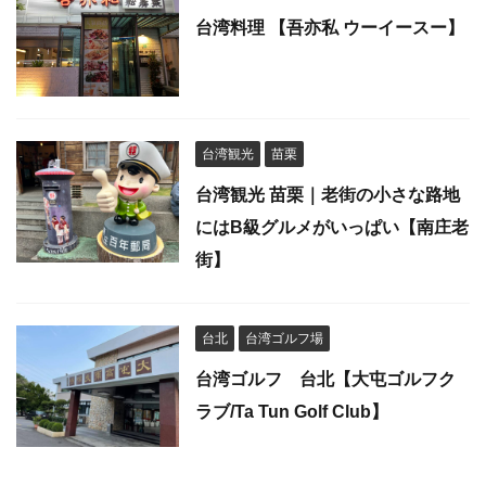
台湾料理 【吾亦私 ウーイースー】
台湾観光
苗栗
台湾観光 苗栗｜老街の小さな路地
にはB級グルメがいっぱい【南庄老
街】
台北
台湾ゴルフ場
台湾ゴルフ 台北【大屯ゴルフク
ラブ/Ta Tun Golf Club】