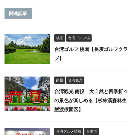
関連記事
桃園
台湾ゴルフ場
台湾ゴルフ 桃園【長庚ゴルフクラ
ブ】
南投
台湾観光
台湾観光 南投 大自然と四季折々
の景色が楽しめる【杉林溪森林生
態渡假園区】
台湾グルメ情報
台南市