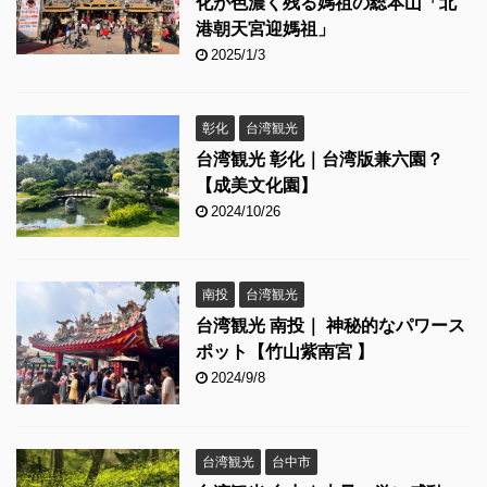
化が色濃く残る媽祖の総本山「北
港朝天宮迎媽祖」
2025/1/3
彰化
台湾観光
台湾観光 彰化｜台湾版兼六園？
【成美文化園】
2024/10/26
南投
台湾観光
台湾観光 南投｜ 神秘的なパワース
ポット【竹山紫南宮 】
2024/9/8
台湾観光
台中市