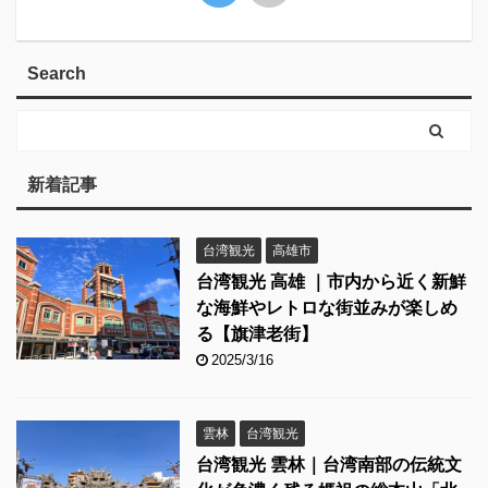
Search
新着記事
台湾観光
高雄市
台湾観光 高雄 ｜市内から近く新鮮
な海鮮やレトロな街並みが楽しめ
る【旗津老街】
2025/3/16
雲林
台湾観光
台湾観光 雲林｜台湾南部の伝統文