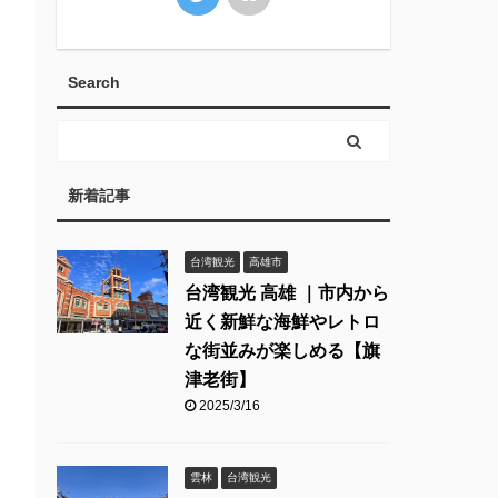
Search
新着記事
台湾観光
高雄市
台湾観光 高雄 ｜市内から
近く新鮮な海鮮やレトロ
な街並みが楽しめる【旗
津老街】
2025/3/16
雲林
台湾観光