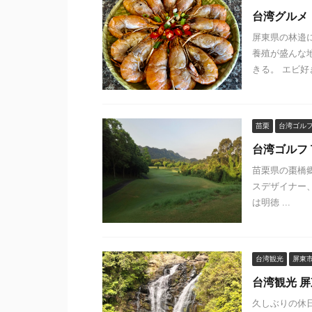
台湾グルメ
屏東県の林邉
養殖が盛んな
きる。 エビ好
苗栗
台湾ゴル
台湾ゴルフ
苗栗県の棗橋
スデザイナー、R
は明徳 ...
台湾観光
屏東
台湾観光 
久しぶりの休