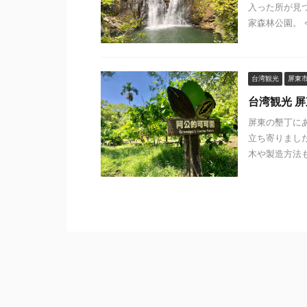
入った所が見
家森林公園。 
台湾観光
屏東
台湾観光 
屏東の墾丁に
立ち寄りまし
木や製造方法も