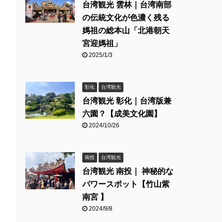
台湾観光 雲林｜台湾南部
の伝統文化が色濃く残る
媽祖の総本山「北港朝天
宮迎媽祖」
2025/1/3
彰化
台湾観光
台湾観光 彰化｜台湾版兼
六園？【成美文化園】
2024/10/26
南投
台湾観光
台湾観光 南投｜ 神秘的な
パワースポット【竹山紫
南宮 】
2024/9/8