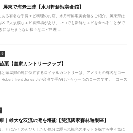
 屏東で海老三昧【水月軒鮮蝦美食館】
にある有名な手長エビ料理のお店、水月軒鮮蝦美食館をご紹介。屏東県は
地区で大規模なエビ養殖場があり、いつでも新鮮なエビを食べることがで
きにはたまらない様々なエビ料理 ...
フ場
 苗栗【皇家カントリークラブ】
郷と頭屋郷の境に位置するロイヤルカントリーは、アメリカの有名なコー
obert Trent Jones Jrが台湾で手がけたもう一つのコースです。 コース
市
屏東｜雄大な双流の滝を堪能【雙流國家森林遊樂區】
日、とにかくのんびりしたい気分に駆られ観光スポットを探すも中々気に