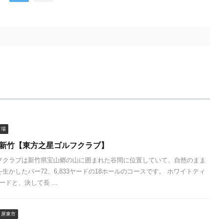
フ場
 新竹【東方之星ゴルフクラブ】
フクラブは新竹県宝山郷の山に囲まれた谷間に位置していて、自然のまま
生かしたパー72、6,833ヤードの18ホールのコースです。 ホワイトティ
ヤードと、決して長 ...
屏東市