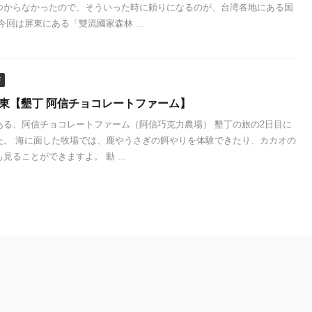
つからなかったので、そういった時に頼りになるのが、台湾各地にある国
今回は屏東にある「雙流國家森林 ...
市
屏東【墾丁 阿信チョコレートファーム】
ある、阿信チョコレートファーム（阿信巧克力農場） 墾丁の旅の2日目に
た。 海に面した牧場では、鹿やうさぎの餌やりを体験できたり、カカオの
見ることができますよ。 動 ...