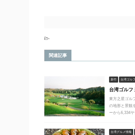
-
関連記事
新竹
台湾ゴル
台湾ゴルフ
東方之星ゴル
の地形と景観を
ーから6,334
台湾グルメ情報