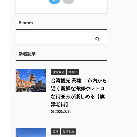
Search
新着記事
台湾観光
高雄市
台湾観光 高雄 ｜市内から
近く新鮮な海鮮やレトロ
な街並みが楽しめる【旗
津老街】
2025/3/16
雲林
台湾観光