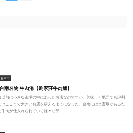
台南市
 台南名物 牛肉湯【劉家莊牛肉爐】
は以前は小さな市場の中にあったお店なのですが、美味しく地元でも評判
ではここまで大きいお店を構えるようになった。台南にはと畜場があるた
牛肉が仕入れられていて様々な部 ...