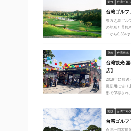
新竹
台湾ゴル
台湾ゴルフ
東方之星ゴル
の地形と景観を
ーから6,334
嘉義
台湾観光
台湾観光 
店】
2019年に
撮影用に借り
形で保存され、
南投
台湾ゴル
台湾ゴルフ
台湾の国家風