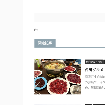
-
関連記事
台湾グルメ情報
台湾グルメ
劉家莊牛肉爐
のお店で、今
め、毎日新鮮な