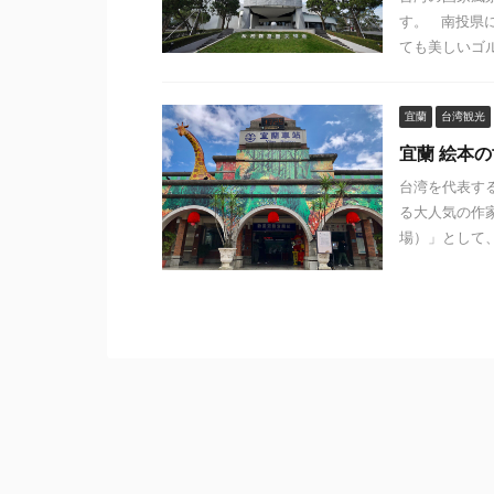
す。 南投県
ても美しいゴルフ
宜蘭
台湾観光
宜蘭 絵本
台湾を代表す
る大人気の作
場）」として、