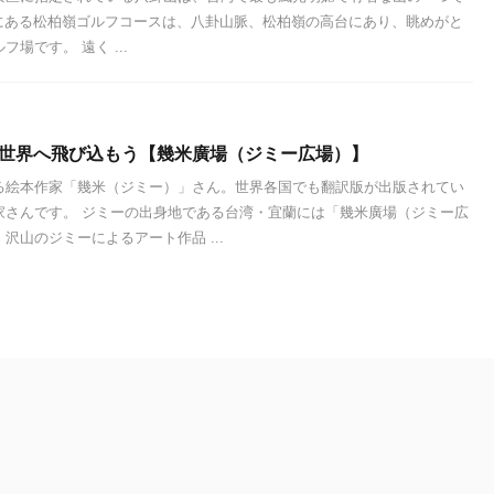
にある松柏嶺ゴルフコースは、八卦山脈、松柏嶺の高台にあり、眺めがと
場です。 遠く ...
の世界へ飛び込もう【幾米廣場（ジミー広場）】
る絵本作家「幾米（ジミー）」さん。世界各国でも翻訳版が出版されてい
家さんです。 ジミーの出身地である台湾・宜蘭には「幾米廣場（ジミー広
沢山のジミーによるアート作品 ...