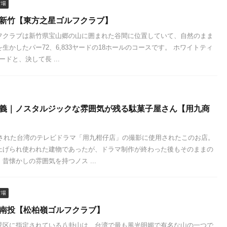
フ場
 新竹【東方之星ゴルフクラブ】
フクラブは新竹県宝山郷の山に囲まれた谷間に位置していて、自然のまま
生かしたパー72、6,833ヤードの18ホールのコースです。 ホワイトティ
ヤードと、決して長 ...
嘉義｜ノスタルジックな雰囲気が残る駄菓子屋さん【用九商
放送された台湾のテレビドラマ「用九柑仔店」の撮影に使用されたこのお店。
上げられ使われた建物であったが、ドラマ制作が終わった後もそのままの
昔懐かしの雰囲気を持つノス ...
フ場
 南投【松柏嶺ゴルフクラブ】
景区に指定されている八卦山は、台湾で最も風光明媚で有名な山の一つで