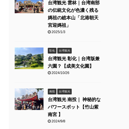
台湾観光 雲林｜台湾南部
の伝統文化が色濃く残る
媽祖の総本山「北港朝天
宮迎媽祖」
2025/1/3
彰化
台湾観光
台湾観光 彰化｜台湾版兼
六園？【成美文化園】
2024/10/26
南投
台湾観光
台湾観光 南投｜ 神秘的な
パワースポット【竹山紫
南宮 】
2024/9/8