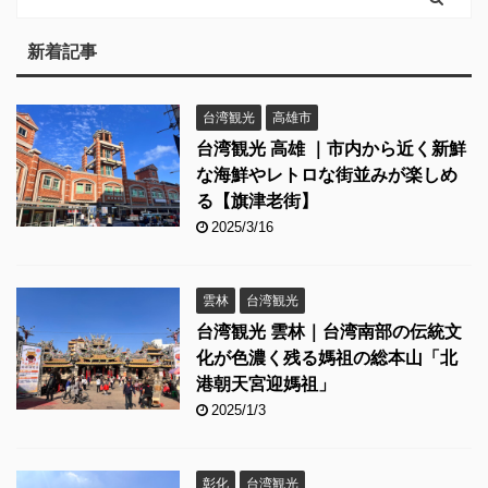
新着記事
台湾観光
高雄市
台湾観光 高雄 ｜市内から近く新鮮
な海鮮やレトロな街並みが楽しめ
る【旗津老街】
2025/3/16
雲林
台湾観光
台湾観光 雲林｜台湾南部の伝統文
化が色濃く残る媽祖の総本山「北
港朝天宮迎媽祖」
2025/1/3
彰化
台湾観光