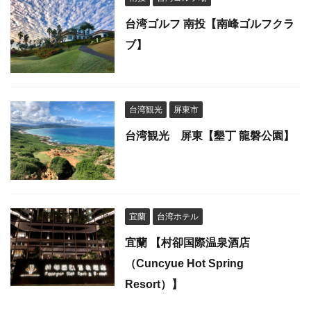
台湾ゴルフ 南投【南峰ゴルフクラ
ブ】
台湾観光
屏東市
台湾観光 屏東【墾丁 龍磐公園】
宜蘭
台湾ホテル
宜蘭 【村卻国際温泉酒店
（Cuncyue Hot Spring
Resort）】