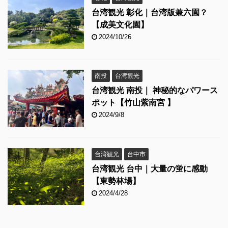
台湾観光 彰化｜台湾版兼六園？
【成美文化園】
2024/10/26
南投
台湾観光
台湾観光 南投｜ 神秘的なパワース
ポット【竹山紫南宮 】
2024/9/8
台湾観光
台中市
台湾観光 台中｜大量の蛍に感動
【東勢林場】
2024/4/28