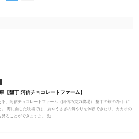
市
屏東【墾丁 阿信チョコレートファーム】
ある、阿信チョコレートファーム（阿信巧克力農場） 墾丁の旅の2日目に
た。 海に面した牧場では、鹿やうさぎの餌やりを体験できたり、カカオの
見ることができますよ。 動 ...