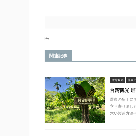
-
関連記事
台湾観光
屏東
台湾観光 
屏東の墾丁に
立ち寄りまし
木や製造方法も