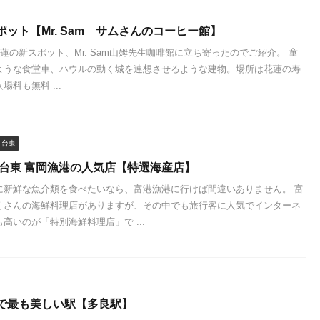
ット【Mr. Sam サムさんのコーヒー館】
の新スポット、Mr. Sam山姆先生咖啡館に立ち寄ったのでご紹介。 童
ような食堂車、ハウルの動く城を連想させるような建物。場所は花蓮の寿
料も無料 ...
台東
 台東 富岡漁港の人気店【特選海産店】
に新鮮な魚介類を食べたいなら、富港漁港に行けば間違いありません。 富
くさんの海鮮料理店がありますが、その中でも旅行客に人気でインターネ
高いのが「特別海鮮料理店」で ...
で最も美しい駅【多良駅】