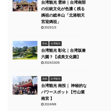
台湾観光 雲林｜台湾南部
の伝統文化が色濃く残る
媽祖の総本山「北港朝天
宮迎媽祖」
2025/1/3
彰化
台湾観光
台湾観光 彰化｜台湾版兼
六園？【成美文化園】
2024/10/26
南投
台湾観光
台湾観光 南投｜ 神秘的な
パワースポット【竹山紫
南宮 】
2024/9/8