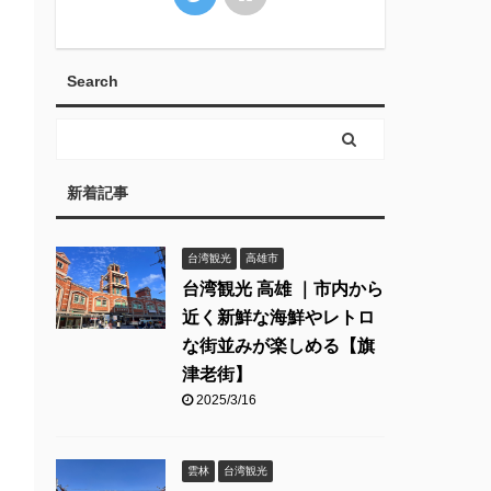
Search
新着記事
台湾観光
高雄市
台湾観光 高雄 ｜市内から
近く新鮮な海鮮やレトロ
な街並みが楽しめる【旗
津老街】
2025/3/16
雲林
台湾観光