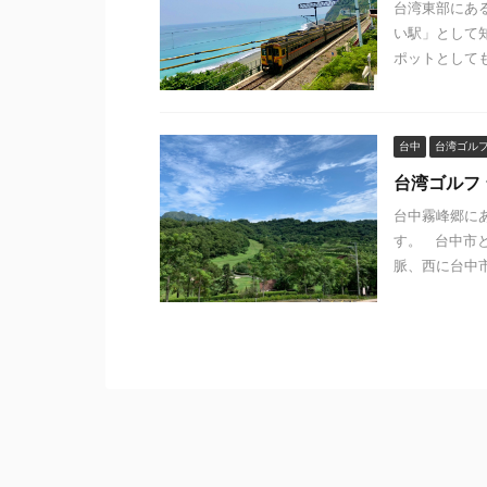
台湾東部にあ
い駅」として
ポットとしても
台中
台湾ゴル
台湾ゴルフ
台中霧峰郷に
す。 台中市
脈、西に台中市