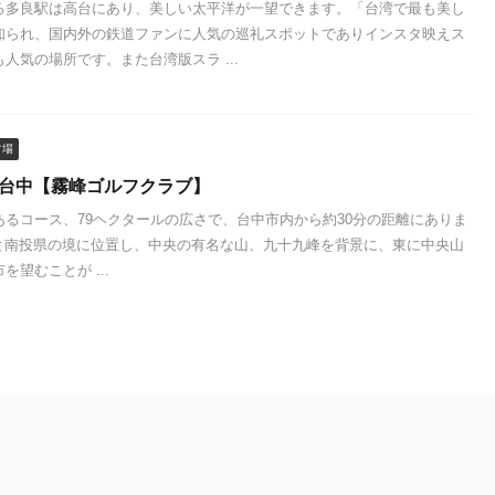
る多良駅は高台にあり、美しい太平洋が一望できます。「台湾で最も美し
知られ、国内外の鉄道ファンに人気の巡礼スポットでありインスタ映えス
人気の場所です。また台湾版スラ ...
フ場
 台中【霧峰ゴルフクラブ】
あるコース、79ヘクタールの広さで、台中市内から約30分の距離にありま
と南投県の境に位置し、中央の有名な山、九十九峰を背景に、東に中央山
を望むことが ...