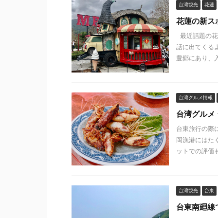
台湾観光
花蓮
花蓮の新スポ
最近話題の花蓮
話に出てくる
豊郷にあり、入場
台湾グルメ情報
台湾グルメ
台東旅行の際
岡漁港にはた
ットでの評価も
台湾観光
台東
台東南廻線