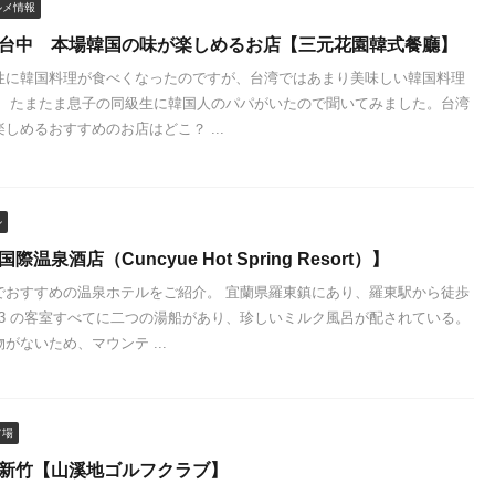
ルメ情報
 台中 本場韓国の味が楽しめるお店【三元花園韓式餐廳】
性に韓国料理が食べくなったのですが、台湾ではあまり美味しい韓国料理
。 たまたま息子の同級生に韓国人のパパがいたので聞いてみました。台湾
しめるおすすめのお店はどこ？ ...
ル
際温泉酒店（Cuncyue Hot Spring Resort）】
でおすすめの温泉ホテルをご紹介。 宜蘭県羅東鎮にあり、羅東駅から徒歩
453 の客室すべてに二つの湯船があり、珍しいミルク風呂が配されている。
がないため、マウンテ ...
フ場
 新竹【山溪地ゴルフクラブ】