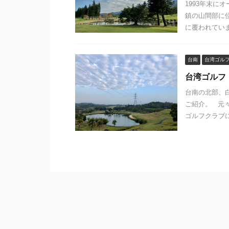
1993年末
鎮の山間部に
に覆われています
台南
台湾ゴル
台湾ゴルフ
台南の北部、
ご紹介。 元
ゴルフクラブに改