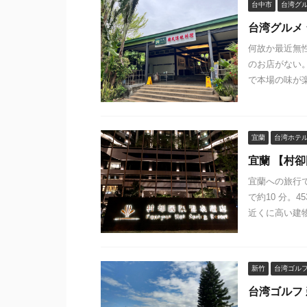
台中市
台湾グ
台湾グルメ
何故か最近無
のお店がない
で本場の味が楽
宜蘭
台湾ホテ
宜蘭 【村卻国
宜蘭への旅行
で約10 分。
近くに高い建物
新竹
台湾ゴル
台湾ゴルフ