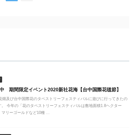
市
台中 期間限定イベント2020新社花海【台中国際花毯節】
新社花畑及び台中国際花のタペストリーフェスティバルに遊びに行ってきたの
。 今年の「花のタペストリーフェスティバルは敷地面積1.8ヘクター
マリーゴールドなど10種 ...