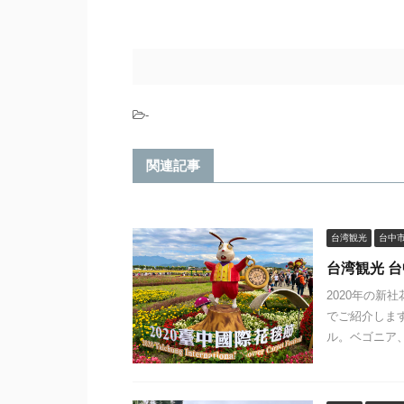
-
関連記事
台湾観光
台中
台湾観光 
2020年の
でご紹介します
ル。ベゴニア、