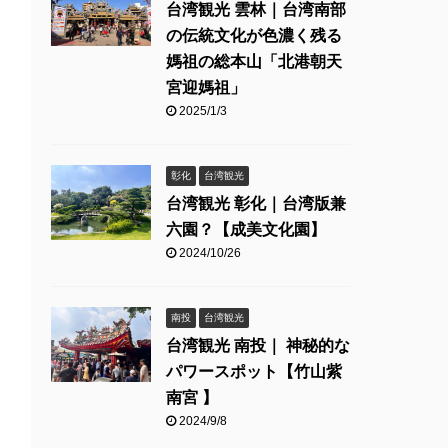
台湾観光 雲林｜台湾南部
の伝統文化が色濃く残る
媽祖の総本山「北港朝天
宮迎媽祖」
2025/1/3
彰化
台湾観光
台湾観光 彰化｜台湾版兼
六園？【成美文化園】
2024/10/26
南投
台湾観光
台湾観光 南投｜ 神秘的な
パワースポット【竹山紫
南宮 】
2024/9/8