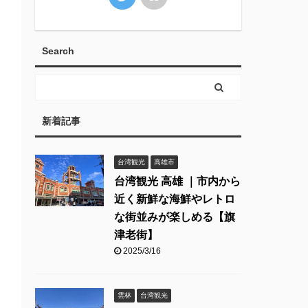
Search
新着記事
台湾観光
高雄市
台湾観光 高雄 ｜市内から
近く新鮮な海鮮やレトロ
な街並みが楽しめる【旗
津老街】
2025/3/16
雲林
台湾観光