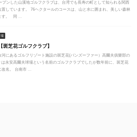
にオープンした山溪地ゴルフクラブは、台湾でも長寿の町として知られる関西
位置しています。 76ヘクタールのコースは、山と水に囲まれ、美しい森林
。 同 ...
フ場
【斑芝花ゴルフクラブ】
白河にあるゴルフリゾート施設の斑芝花(バンズーファー）高爾夫俱樂部の
々は永安高爾夫球場という名前のゴルフクラブでしたが数年前に、斑芝花
名。 台南市 ...