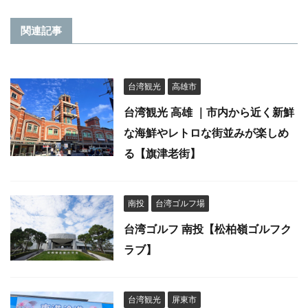
関連記事
台湾観光
高雄市
台湾観光 高雄 ｜市内から近く新鮮
な海鮮やレトロな街並みが楽しめ
る【旗津老街】
南投
台湾ゴルフ場
台湾ゴルフ 南投【松柏嶺ゴルフク
ラブ】
台湾観光
屏東市