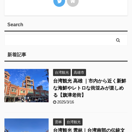
Search
新着記事
台湾観光
高雄市
台湾観光 高雄 ｜市内から近く新鮮
な海鮮やレトロな街並みが楽しめ
る【旗津老街】
2025/3/16
雲林
台湾観光
台湾観光 雲林｜台湾南部の伝統文