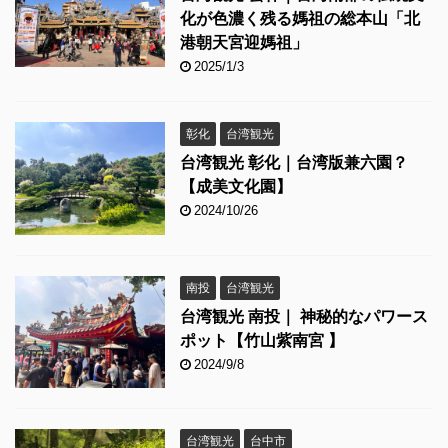
化が色濃く残る媽祖の総本山「北
港朝天宮迎媽祖」
2025/1/3
彰化
台湾観光
台湾観光 彰化｜台湾版兼六園？
【成美文化園】
2024/10/26
南投
台湾観光
台湾観光 南投｜ 神秘的なパワース
ポット【竹山紫南宮 】
2024/9/8
台湾観光
台中市