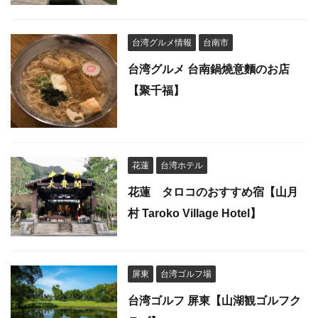
台湾グルメ情報
台南市
台湾グルメ 台南鍋燒意麵のお店
【聚千福】
花蓮
台湾ホテル
花蓮 タロコのおすすめ宿【山月
村 Taroko Village Hotel】
屏東
台湾ゴルフ場
台湾ゴルフ 屏東【山湖観ゴルフク