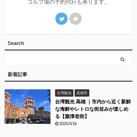
ゴルフ場の予約代行も承ります。
Search
新着記事
台湾観光
高雄市
台湾観光 高雄 ｜市内から近く新鮮
な海鮮やレトロな街並みが楽しめ
る【旗津老街】
2025/3/16