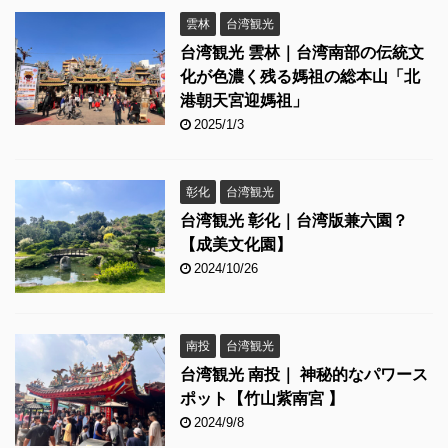
雲林
台湾観光
台湾観光 雲林｜台湾南部の伝統文
化が色濃く残る媽祖の総本山「北
港朝天宮迎媽祖」
2025/1/3
彰化
台湾観光
台湾観光 彰化｜台湾版兼六園？
【成美文化園】
2024/10/26
南投
台湾観光
台湾観光 南投｜ 神秘的なパワース
ポット【竹山紫南宮 】
2024/9/8