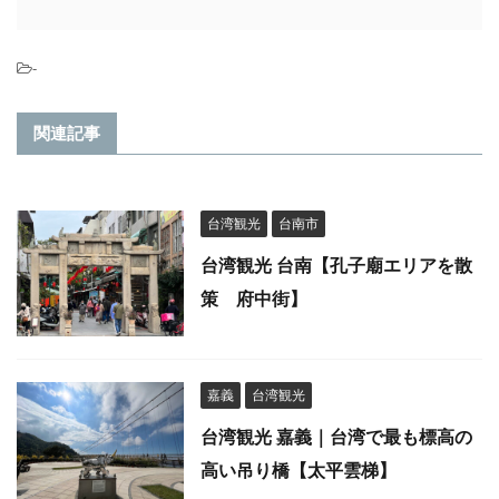
-
関連記事
台湾観光
台南市
台湾観光 台南【孔子廟エリアを散
策 府中街】
嘉義
台湾観光
台湾観光 嘉義｜台湾で最も標高の
高い吊り橋【太平雲梯】