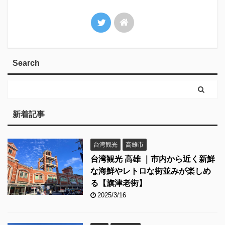
Search
新着記事
台湾観光
高雄市
台湾観光 高雄 ｜市内から近く新鮮
な海鮮やレトロな街並みが楽しめ
る【旗津老街】
2025/3/16