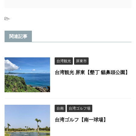
-
関連記事
台湾観光
屏東市
台湾観光 屏東【墾丁 貓鼻頭公園】
台南
台湾ゴルフ場
台湾ゴルフ【南一球場】