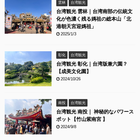
雲林
台湾観光
台湾観光 雲林｜台湾南部の伝統文
化が色濃く残る媽祖の総本山「北
港朝天宮迎媽祖」
2025/1/3
彰化
台湾観光
台湾観光 彰化｜台湾版兼六園？
【成美文化園】
2024/10/26
南投
台湾観光
台湾観光 南投｜ 神秘的なパワース
ポット【竹山紫南宮 】
2024/9/8