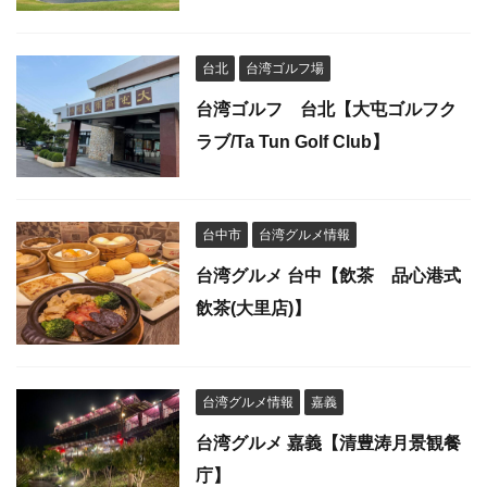
台北
台湾ゴルフ場
台湾ゴルフ 台北【大屯ゴルフク
ラブ/Ta Tun Golf Club】
台中市
台湾グルメ情報
台湾グルメ 台中【飲茶 品心港式
飲茶(大里店)】
台湾グルメ情報
嘉義
台湾グルメ 嘉義【清豊涛月景観餐
庁】