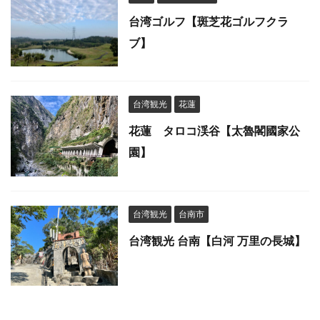
台湾ゴルフ【斑芝花ゴルフクラ
ブ】
台湾観光
花蓮
花蓮 タロコ渓谷【太魯閣國家公
園】
台湾観光
台南市
台湾観光 台南【白河 万里の長城】