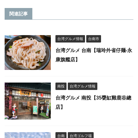
関連記事
台湾グルメ情報
台南市
台湾グルメ 台南【瑞玲外省仔麺-永
康旗艦店】
南投
台湾グルメ情報
台湾グルメ 南投【35甕缸雞鹿谷總
店】
台南
台湾ゴルフ場