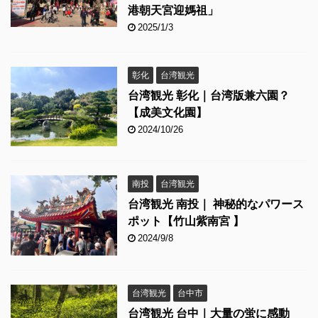
港朝天宮迎媽祖」
2025/1/3
彰化
台湾観光
台湾観光 彰化｜台湾版兼六園？
【成美文化園】
2024/10/26
南投
台湾観光
台湾観光 南投｜ 神秘的なパワース
ポット【竹山紫南宮 】
2024/9/8
台湾観光
台中市
台湾観光 台中｜大量の蛍に感動