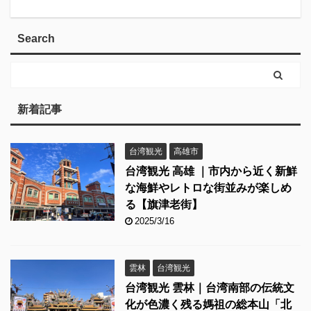
Search
新着記事
台湾観光
高雄市
台湾観光 高雄 ｜市内から近く新鮮
な海鮮やレトロな街並みが楽しめ
る【旗津老街】
2025/3/16
雲林
台湾観光
台湾観光 雲林｜台湾南部の伝統文
化が色濃く残る媽祖の総本山「北