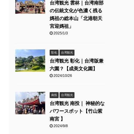
台湾観光 雲林｜台湾南部
の伝統文化が色濃く残る
媽祖の総本山「北港朝天
宮迎媽祖」
2025/1/3
彰化
台湾観光
台湾観光 彰化｜台湾版兼
六園？【成美文化園】
2024/10/26
南投
台湾観光
台湾観光 南投｜ 神秘的な
パワースポット【竹山紫
南宮 】
2024/9/8