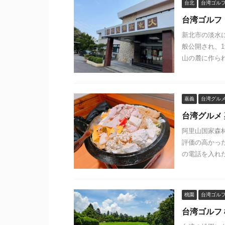
台北
台湾ゴル
台湾ゴルフ 台
新北市の淡水に位
般公開され、1
山の麓に作られた
嘉義
台湾グル
台湾グルメ
阿里山国家森
評価の高かっ
の電話を入れた
桃園
台湾ゴル
台湾ゴルフ