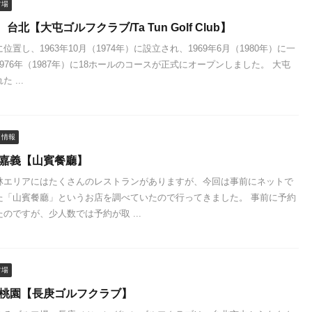
フ場
北【大屯ゴルフクラブ/Ta Tun Golf Club】
置し、1963年10月（1974年）に設立され、1969年6月（1980年）に一
976年（1987年）に18ホールのコースが正式にオープンしました。 大屯
 ...
メ情報
 嘉義【山賓餐廳】
林エリアにはたくさんのレストランがありますが、今回は事前にネットで
た「山賓餐廳」というお店を調べていたので行ってきました。 事前に予約
のですが、少人数では予約が取 ...
フ場
 桃園【長庚ゴルフクラブ】