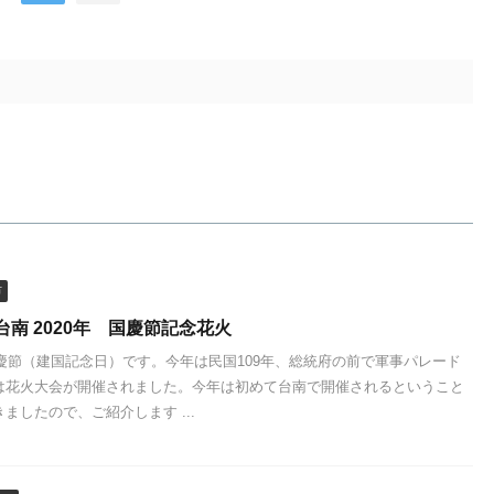
市
南 2020年 国慶節記念花火
国慶節（建国記念日）です。今年は民国109年、総統府の前で軍事パレード
は花火大会が開催されました。今年は初めて台南で開催されるということ
ましたので、ご紹介します ...