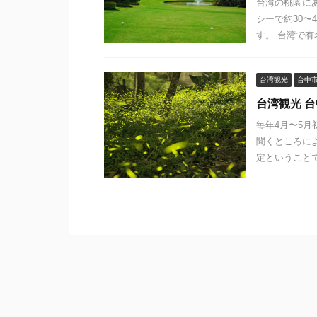
台湾の桃園に
シーで約30
す。 台湾で有
台湾観光
台中
台湾観光 
毎年4月〜5
聞くところに
定ということで