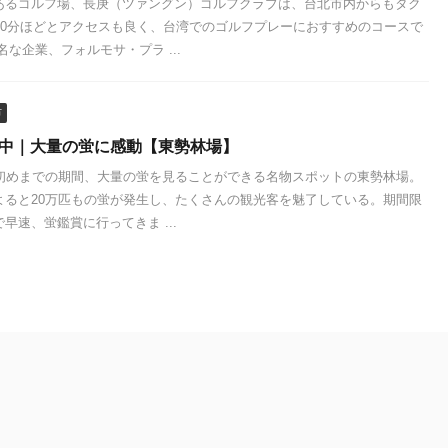
あるゴルフ場、長庚（ツァングン）ゴルフクラブは、台北市内からもタク
〜40分ほどとアクセスも良く、台湾でのゴルフプレーにおすすめのコースで
名な企業、フォルモサ・プラ ...
市
台中｜大量の蛍に感動【東勢林場】
月初めまでの期間、大量の蛍を見ることができる名物スポットの東勢林場。
よると20万匹もの蛍が発生し、たくさんの観光客を魅了している。期間限
早速、蛍鑑賞に行ってきま ...