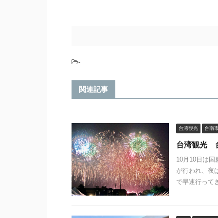
-
関連記事
台湾観光
台南
台湾観光 台
10月10日は
が行われ、夜
で早速行ってき