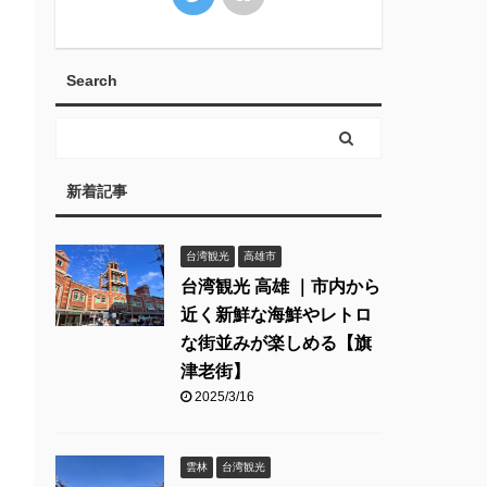
Search
新着記事
台湾観光
高雄市
台湾観光 高雄 ｜市内から
近く新鮮な海鮮やレトロ
な街並みが楽しめる【旗
津老街】
2025/3/16
雲林
台湾観光