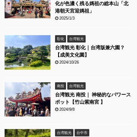
化が色濃く残る媽祖の総本山「北
港朝天宮迎媽祖」
2025/1/3
彰化
台湾観光
台湾観光 彰化｜台湾版兼六園？
【成美文化園】
2024/10/26
南投
台湾観光
台湾観光 南投｜ 神秘的なパワース
ポット【竹山紫南宮 】
2024/9/8
台湾観光
台中市