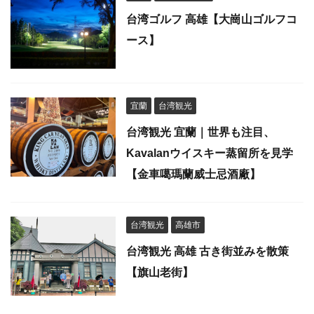
台湾ゴルフ 高雄【大崗山ゴルフコ
ース】
宜蘭
台湾観光
台湾観光 宜蘭｜世界も注目、
Kavalanウイスキー蒸留所を見学
【金車噶瑪蘭威士忌酒廠】
台湾観光
高雄市
台湾観光 高雄 古き街並みを散策
【旗山老街】