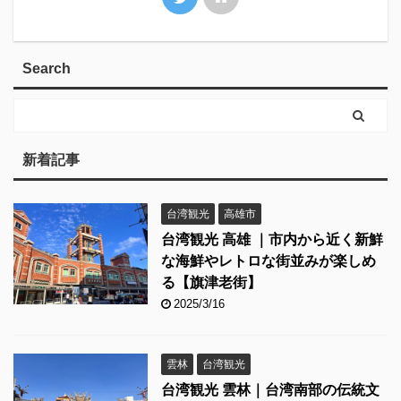
Search
新着記事
台湾観光
高雄市
台湾観光 高雄 ｜市内から近く新鮮
な海鮮やレトロな街並みが楽しめ
る【旗津老街】
2025/3/16
雲林
台湾観光
台湾観光 雲林｜台湾南部の伝統文