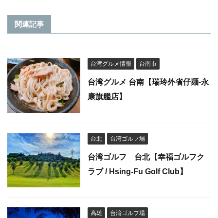
関連記事
台湾グルメ情報
台南市
台湾グルメ 台南【瑞玲外省仔麺-永
康旗艦店】
台北
台湾ゴルフ場
台湾ゴルフ 台北【幸福ゴルフク
ラブ / Hsing-Fu Golf Club】
高雄
台湾ゴルフ場