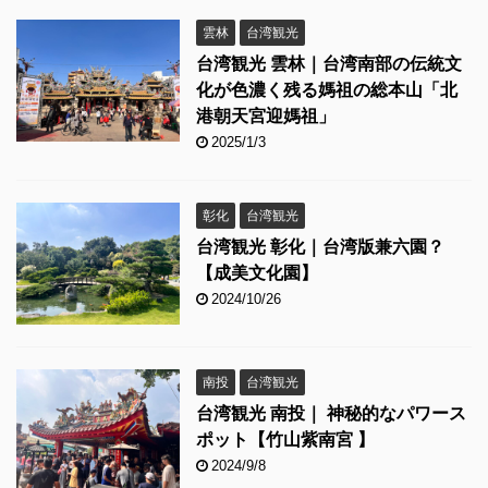
雲林
台湾観光
台湾観光 雲林｜台湾南部の伝統文
化が色濃く残る媽祖の総本山「北
港朝天宮迎媽祖」
2025/1/3
彰化
台湾観光
台湾観光 彰化｜台湾版兼六園？
【成美文化園】
2024/10/26
南投
台湾観光
台湾観光 南投｜ 神秘的なパワース
ポット【竹山紫南宮 】
2024/9/8