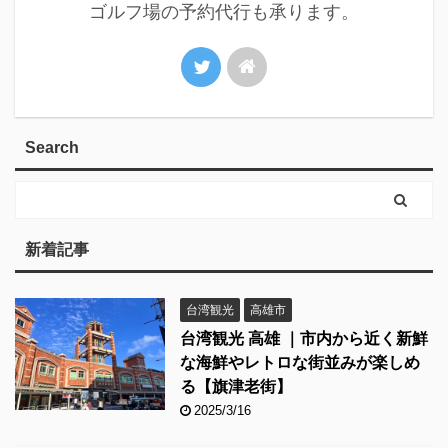
ゴルフ場の予約代行も承ります。
Search
新着記事
台湾観光
高雄市
台湾観光 高雄 ｜市内から近く新鮮
な海鮮やレトロな街並みが楽しめ
る【旗津老街】
2025/3/16